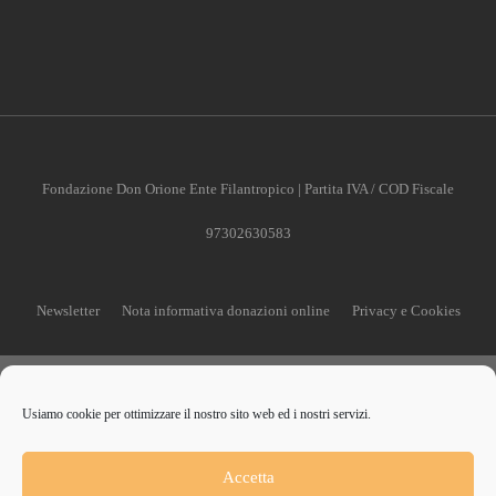
Fondazione Don Orione Ente Filantropico | Partita IVA / COD Fiscale
97302630583
Newsletter
Nota informativa donazioni online
Privacy e Cookies
Usiamo cookie per ottimizzare il nostro sito web ed i nostri servizi.
CONTRIBUISCI ANCHE T
Accetta