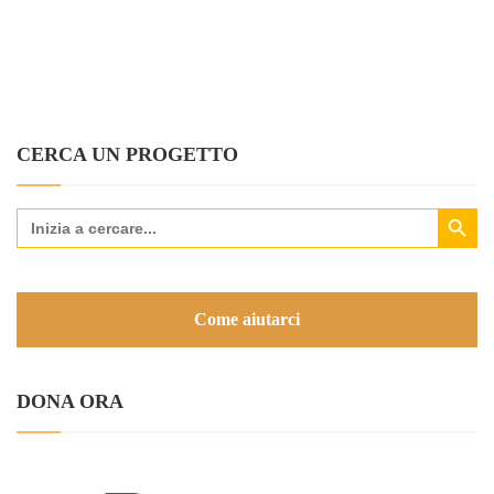
CERCA UN PROGETTO
Search Button
Search
for:
Come aiutarci
DONA ORA