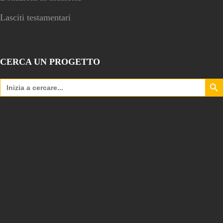
Lasciti testamentari
CERCA UN PROGETTO
Search Bu
Search
for: