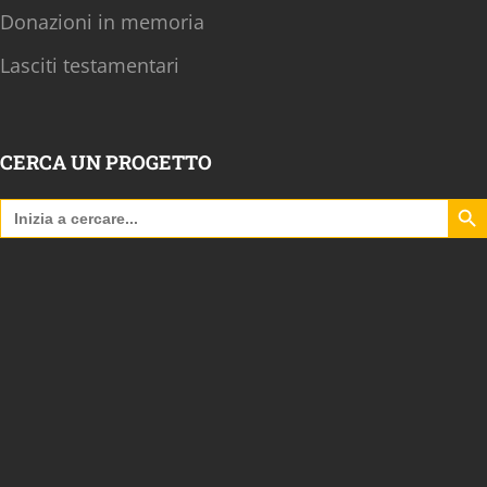
Donazioni in memoria
Lasciti testamentari
CERCA UN PROGETTO
Search B
Search
for: