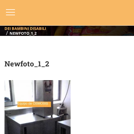
Newfoto_1_2
HOME
BLOG
ANNO
2013
CAUCAIA, BRASILE (2013): ACQUA DA BERE, PROGETTO A FAVORE
DEI BAMBINI DISABILI
NEWFOTO_1_2
Newfoto_1_2