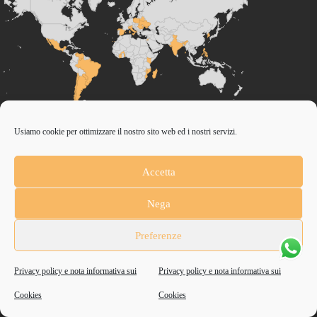
Usiamo cookie per ottimizzare il nostro sito web ed i nostri servizi.
CONTRIBUISCI ANCHE T
Accetta
Anche un piccolo aiuto può fare una grande differenza
Nega
Fondazione Don Orione Ente Filantropico | Partita IVA / COD Fiscale
Preferenze
97302630583
Scopri come
Privacy policy e nota informativa sui
Privacy policy e nota informativa sui
Newsletter
Nota informativa donazioni online
Privacy e Cookies
Cookies
Cookies