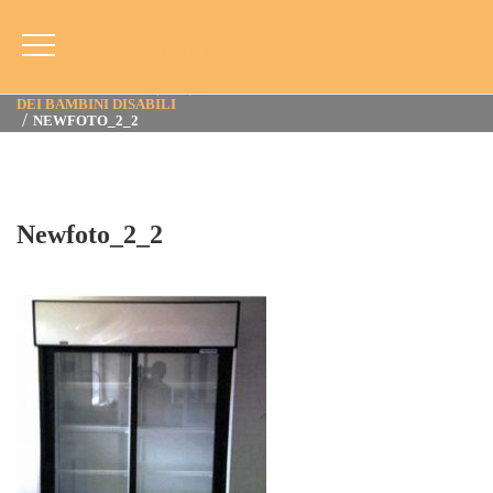
Newfoto_2_2
HOME
BLOG
ANNO
2013
CAUCAIA, BRASILE (2013): ACQUA DA BERE, PROGETTO A FAVORE
DEI BAMBINI DISABILI
NEWFOTO_2_2
Newfoto_2_2