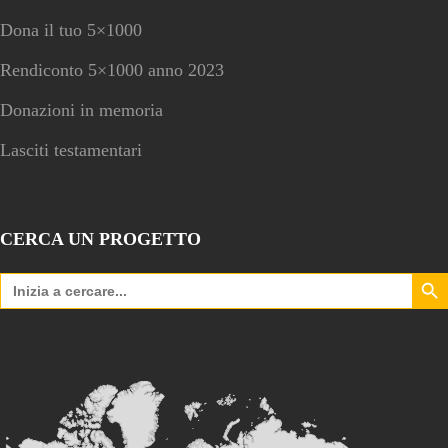
Dona il tuo 5×1000
Rendiconto 5×1000 anno 2023
Donazioni in memoria
Lasciti testamentari
CERCA UN PROGETTO
Search Bu
Search
for: