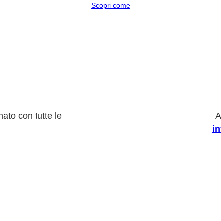
Scopri come
ato con tutte le
A
i