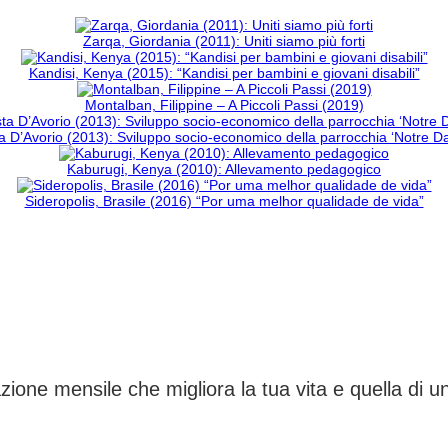
Zarqa, Giordania (2011): Uniti siamo più forti
Kandisi, Kenya (2015): “Kandisi per bambini e giovani disabili”
Montalban, Filippine – A Piccoli Passi (2019)
 D’Avorio (2013): Sviluppo socio-economico della parrocchia ‘Notre 
Kaburugi, Kenya (2010): Allevamento pedagogico
Sideropolis, Brasile (2016) “Por uma melhor qualidade de vida”
CAMBIA UN DESTINO
ione mensile che migliora la tua vita e quella di 