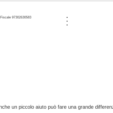
D Fiscale 97302630583
CONTRIBUISCI ANCHE T
nche un piccolo aiuto può fare una grande differen