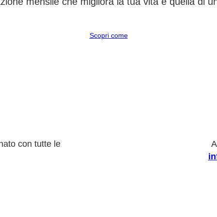
ione mensile che migliora la tua vita e quella di 
Scopri come
ato con tutte le
A
i