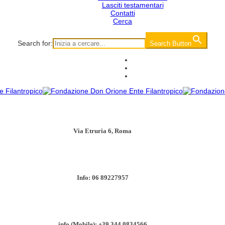
Lasciti testamentari
Contatti
Cerca
Search for:
Search Button
Via Etruria 6, Roma
Info: 06 89227957
info (Mobile): +39 344 0834566