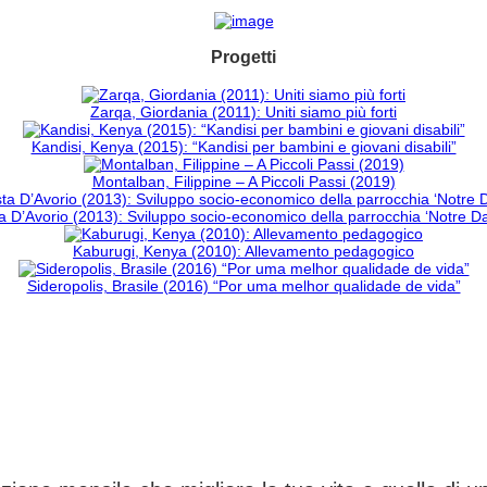
Progetti
Zarqa, Giordania (2011): Uniti siamo più forti
Kandisi, Kenya (2015): “Kandisi per bambini e giovani disabili”
Montalban, Filippine – A Piccoli Passi (2019)
 D’Avorio (2013): Sviluppo socio-economico della parrocchia ‘Notre 
Kaburugi, Kenya (2010): Allevamento pedagogico
Sideropolis, Brasile (2016) “Por uma melhor qualidade de vida”
CAMBIA UN DESTINO