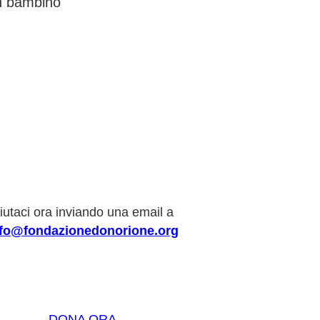
un bambino
iutaci ora inviando una email a
nfo@fondazionedonorione.org
DONA ORA