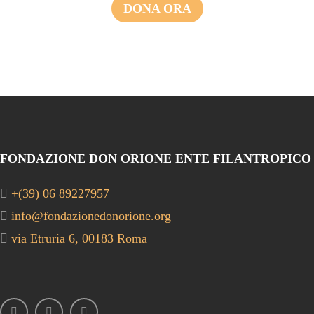
DONA ORA
FONDAZIONE DON ORIONE ENTE FILANTROPICO
+(39) 06 89227957
info@fondazionedonorione.org
via Etruria 6, 00183 Roma