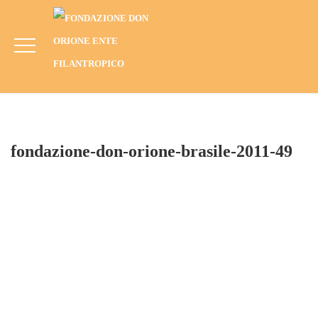
Fondazione-Don-Orione-Brasile-2011-49
HOME
BLOG
ANNO
2011
COTIA – ORIONAPOLIS, BRASILE (2011)
FONDAZIONE-DON-ORIONE-BRASILE-2011-49
fondazione-don-orione-brasile-2011-49