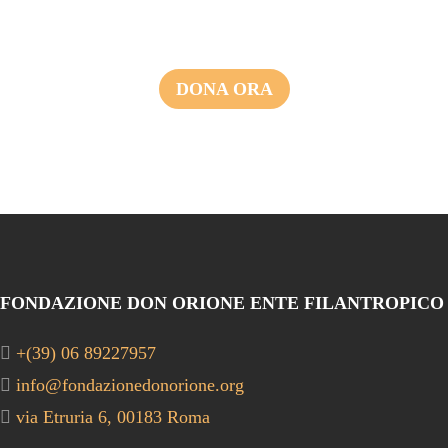
DONA ORA
FONDAZIONE DON ORIONE ENTE FILANTROPICO
+(39) 06 89227957
info@fondazionedonorione.org
via Etruria 6, 00183 Roma