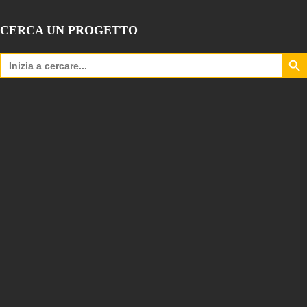
CERCA UN PROGETTO
Search Bu
Search
for: