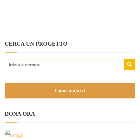
CERCA UN PROGETTO
Search Button
Search
for:
Come aiutarci
DONA ORA