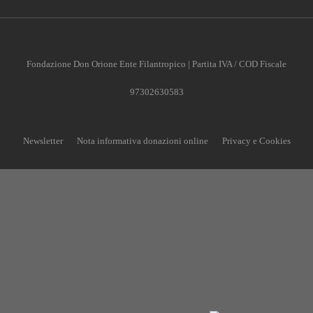
Fondazione Don Orione Ente Filantropico | Partita IVA / COD Fiscale
97302630583
Newsletter
Nota informativa donazioni online
Privacy e Cookies
CONTRIBUISCI ANCHE T
Anche un piccolo aiuto può fare una grande differenz