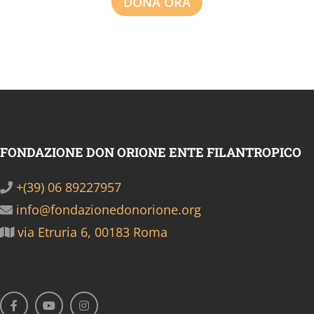
DONA ORA
FONDAZIONE DON ORIONE ENTE FILANTROPICO
+(39) 06 89227957
info@fondazionedonorione.org
via Etruria 6, 00183 Roma