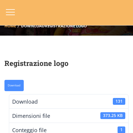
Registrazione Logo
HOME
DOWNLOAD
REGISTRAZIONE LOGO
Registrazione logo
Download
Download
131
Dimensioni file
373.25 KB
Conteggio file
1