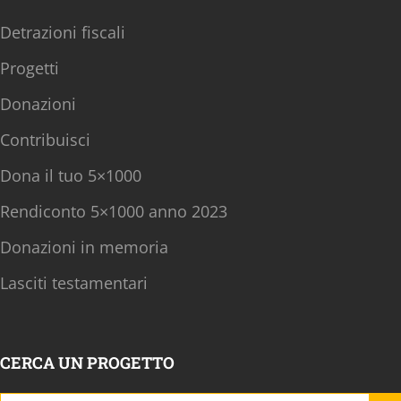
Detrazioni fiscali
Progetti
Donazioni
Contribuisci
Dona il tuo 5×1000
Rendiconto 5×1000 anno 2023
Donazioni in memoria
Lasciti testamentari
CERCA UN PROGETTO
Search B
Search