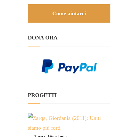
Come aiutarci
DONA ORA
PROGETTI
Zarqa, Giordania