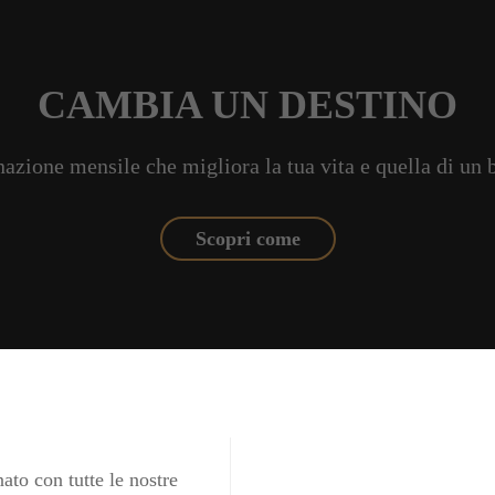
CAMBIA UN DESTINO
azione mensile che migliora la tua vita e quella di un
Scopri come
ato con tutte le nostre