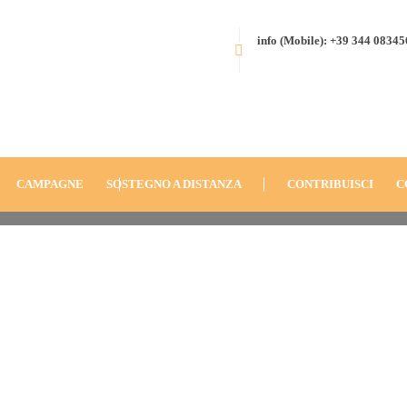
info (Mobile): +39 344 0834
HOME
MEDIA
AUCTIO
CAMPAGNE
SOSTEGNO A DISTANZA
CONTRIBUISCI
C