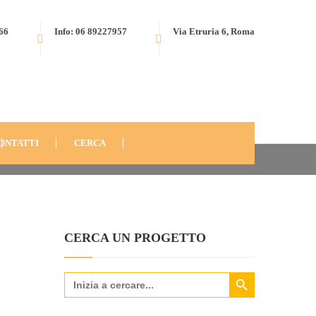
566
Info: 06 89227957
Via Etruria 6, Roma
N PHOTOGRAPHS: POOR CHILDREN’S SMILE
EVENT-22
ONTATTI
CERCA
CERCA UN PROGETTO
Search Button
Search
for: