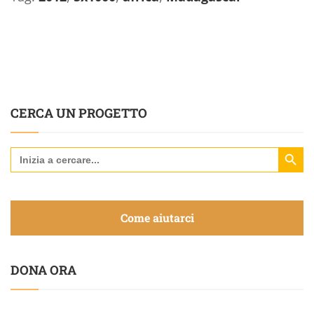
CERCA UN PROGETTO
Search Butt
Search
for:
Come aiutarci
DONA ORA