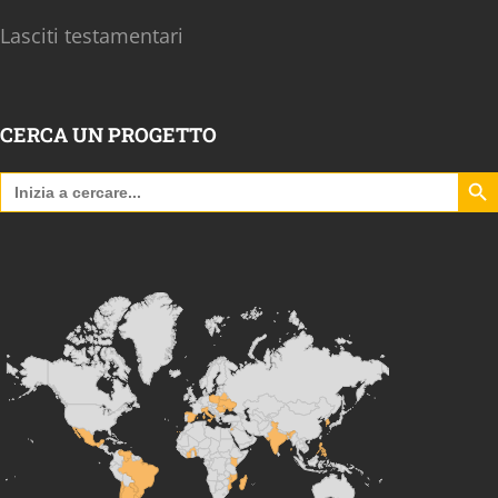
Lasciti testamentari
CERCA UN PROGETTO
Search B
Search
for: