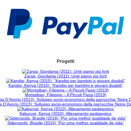
Progetti
Zarqa, Giordania (2011): Uniti siamo più forti
Kandisi, Kenya (2015): “Kandisi per bambini e giovani disabili”
Montalban, Filippine – A Piccoli Passi (2019)
 D’Avorio (2013): Sviluppo socio-economico della parrocchia ‘Notre 
Kaburugi, Kenya (2010): Allevamento pedagogico
Sideropolis, Brasile (2016) “Por uma melhor qualidade de vida”