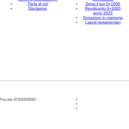
Parla di noi
Dona il tuo 5×1000
Disclaimer
Rendiconto 5×1000
anno 2023
Donazioni in memoria
Lasciti testamentari
D Fiscale 97302630583