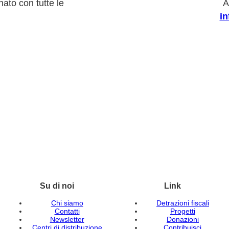
ato con tutte le
A
i
Su di noi
Link
Chi siamo
Detrazioni fiscali
Contatti
Progetti
Newsletter
Donazioni
Centri di distribuzione
Contribuisci