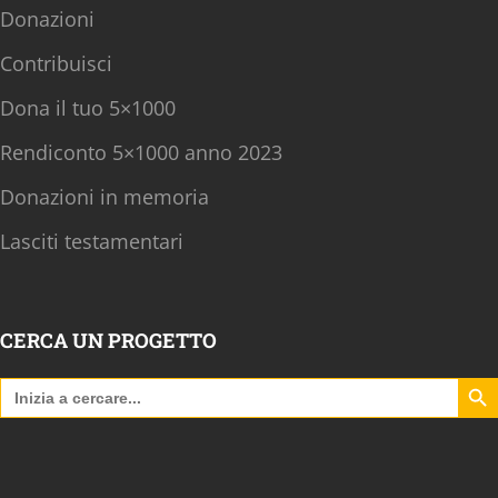
Donazioni
Contribuisci
Dona il tuo 5×1000
Rendiconto 5×1000 anno 2023
Donazioni in memoria
Lasciti testamentari
CERCA UN PROGETTO
Search B
Search
for: