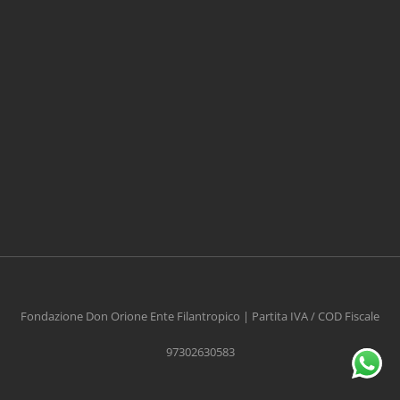
CONTRIBUISCI ANCHE T
Anche un piccolo aiuto può fare una grande
differenza
Fondazione Don Orione Ente Filantropico | Partita IVA / COD Fiscale
97302630583
Scopri come