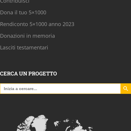
Contribuisci
Dona il tuo 5×1000
Rendiconto 5×1000 anno 2023
Donazioni in memoria
Lasciti testamentari
CERCA UN PROGETTO
Search B
Search
for: