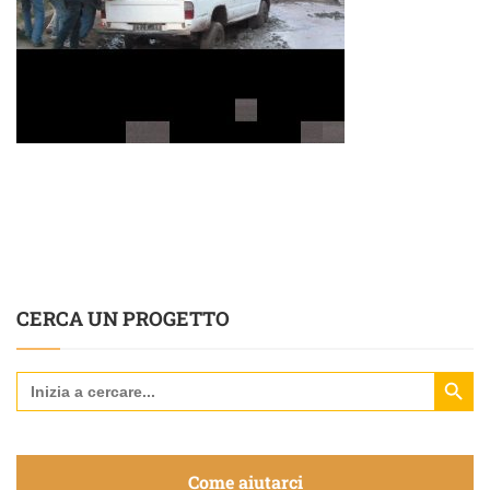
CERCA UN PROGETTO
Search Butt
Search
for:
Come aiutarci