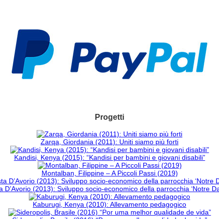
Progetti
Zarqa, Giordania (2011): Uniti siamo più forti
Kandisi, Kenya (2015): “Kandisi per bambini e giovani disabili”
Montalban, Filippine – A Piccoli Passi (2019)
 D’Avorio (2013): Sviluppo socio-economico della parrocchia ‘Notre 
Kaburugi, Kenya (2010): Allevamento pedagogico