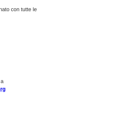
ato con tutte le
 a
rg