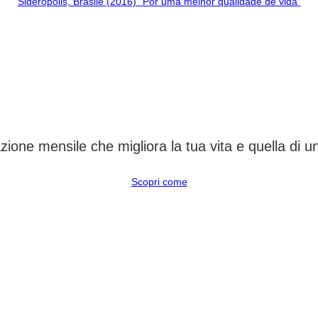
Sideropolis, Brasile (2016) “Por uma melhor qualidade de vida”
CAMBIA UN DESTINO
ione mensile che migliora la tua vita e quella di 
Scopri come