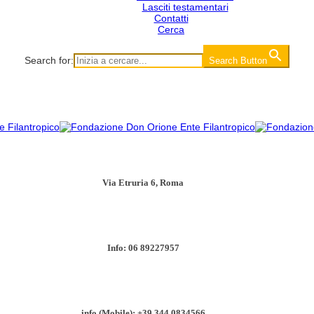
Lasciti testamentari
Contatti
Cerca
Search for:
Search Button
Via Etruria 6, Roma
Info: 06 89227957
info (Mobile): +39 344 0834566