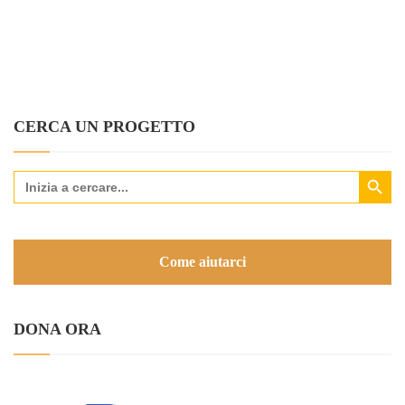
CERCA UN PROGETTO
Search Button
Search
for:
Come aiutarci
DONA ORA