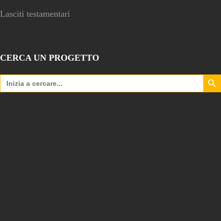
Lasciti testamentari
CERCA UN PROGETTO
Search Bu
Search
for: