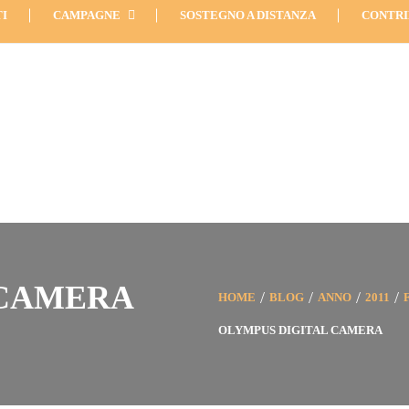
info (Mobile): +39 344 0834
I
CAMPAGNE
SOSTEGNO A DISTANZA
CONTRI
 CAMERA
HOME
BLOG
ANNO
2011
OLYMPUS DIGITAL CAMERA