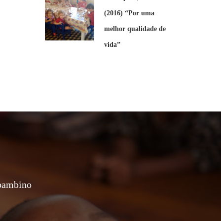
(2016) “Por uma
melhor qualidade de
vida”
 bambino