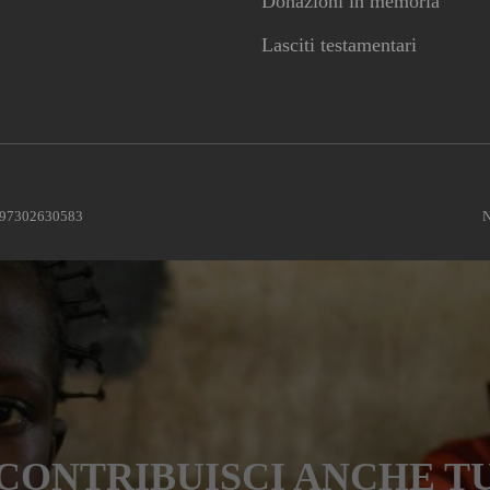
Donazioni in memoria
Lasciti testamentari
le 97302630583
N
CONTRIBUISCI ANCHE T