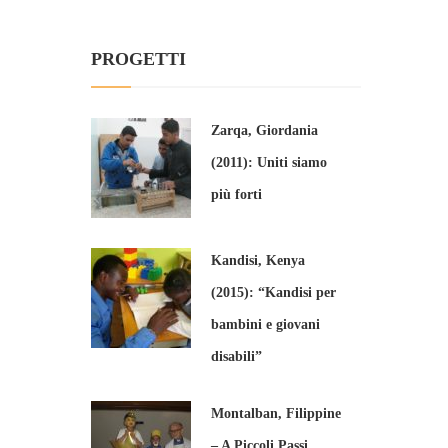
PROGETTI
Zarqa, Giordania
(2011): Uniti siamo
più forti
Kandisi, Kenya
(2015): “Kandisi per
bambini e giovani
disabili”
Montalban, Filippine
– A Piccoli Passi