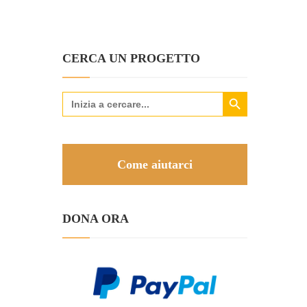
CERCA UN PROGETTO
Search Button
Search
for:
Come aiutarci
DONA ORA