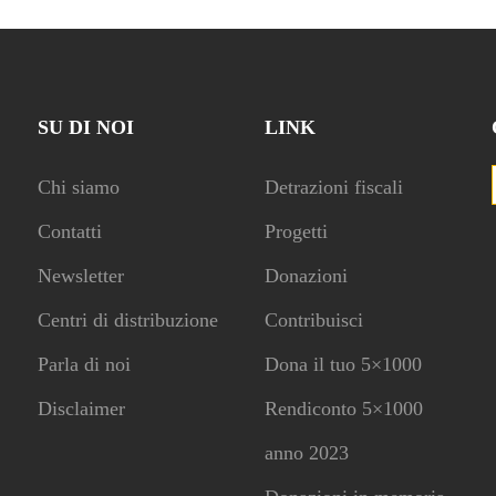
SU DI NOI
LINK
Chi siamo
Detrazioni fiscali
Contatti
Progetti
Newsletter
Donazioni
Centri di distribuzione
Contribuisci
Parla di noi
Dona il tuo 5×1000
Disclaimer
Rendiconto 5×1000
anno 2023