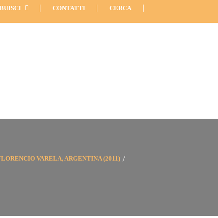
566
Info: 06 89227957
Via Etruria 6, Roma
BUISCI
CONTATTI
CERCA
FLORENCIO VARELA, ARGENTINA (2011)