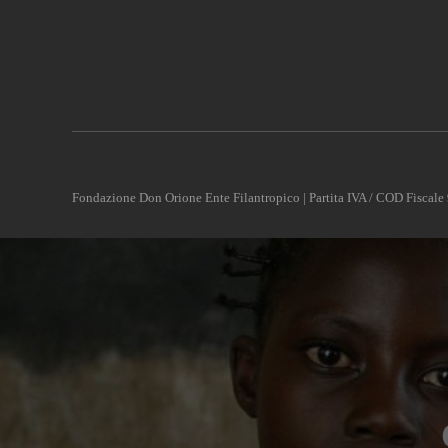
Fondazione Don Orione Ente Filantropico | Partita IVA / COD Fisca