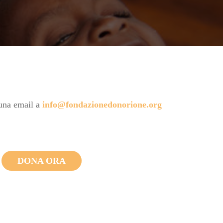
 una email a
info@fondazionedonorione.org
DONA ORA