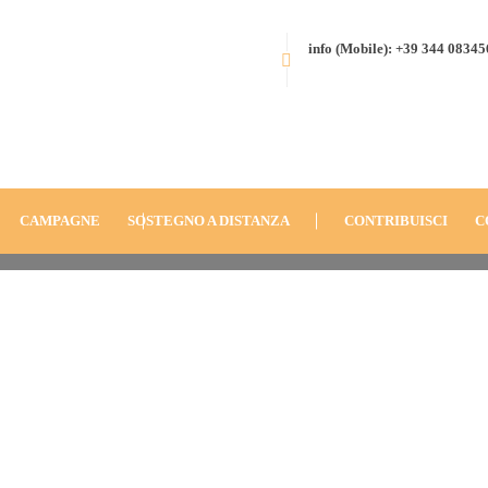
info (Mobile): +39 344 0834
HOME
BLOG
ANNO
2012
GAWRIBIDANUR, INDIA (2012):
ITINERANTE
07072012157
CAMPAGNE
SOSTEGNO A DISTANZA
CONTRIBUISCI
C