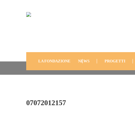
07072012157
LA FONDAZIONE
NEWS
PROGETTI
07072012157