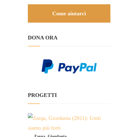
Come aiutarci
DONA ORA
PROGETTI
Zarqa, Giordania