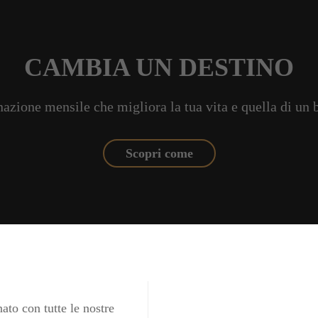
CAMBIA UN DESTINO
azione mensile che migliora la tua vita e quella di un
Scopri come
ato con tutte le nostre