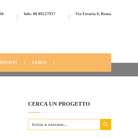
566
Info: 06 89227957
Via Etruria 6, Roma
 AULA MULTIFUNZIONALE E AMBULATORIO MEDICO
ONTATTI
CERCA
CERCA UN PROGETTO
Search Button
Search
for: