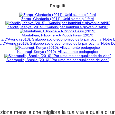
Progetti
Zarqa, Giordania (2011): Uniti siamo più forti
Kandisi, Kenya (2015): “Kandisi per bambini e giovani disabili”
Montalban, Filippine – A Piccoli Passi (2019)
 D’Avorio (2013): Sviluppo socio-economico della parrocchia ‘Notre 
Kaburugi, Kenya (2010): Allevamento pedagogico
Sideropolis, Brasile (2016) “Por uma melhor qualidade de vida”
CAMBIA UN DESTINO
ione mensile che migliora la tua vita e quella di 