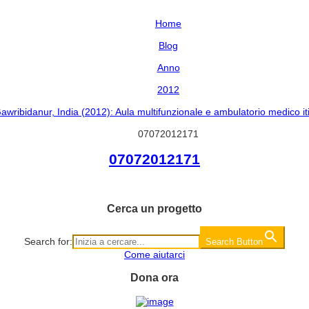
Home
Blog
Anno
2012
awribidanur, India (2012): Aula multifunzionale e ambulatorio medico it
07072012171
07072012171
Cerca un progetto
Search for:
Search Button
Come aiutarci
Dona ora