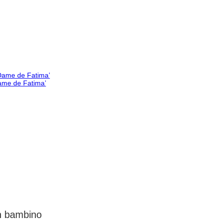
Dame de Fatima’
un bambino