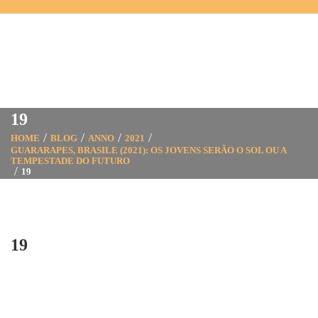
19
HOME
BLOG
ANNO
2021
GUARARAPES, BRASILE (2021): OS JOVENS SERÃO O SOL OU A
TEMPESTADE DO FUTURO
19
19