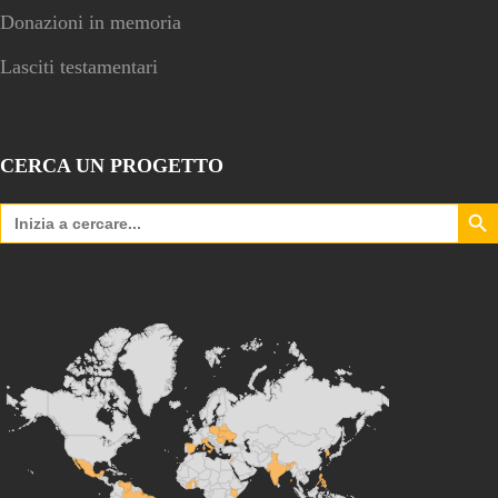
Donazioni in memoria
Lasciti testamentari
CERCA UN PROGETTO
Search Bu
Search
for: