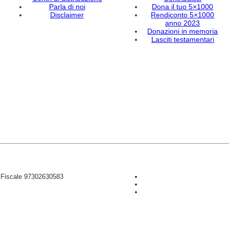
Parla di noi
Dona il tuo 5×1000
Disclaimer
Rendiconto 5×1000
anno 2023
Donazioni in memoria
Lasciti testamentari
D Fiscale 97302630583