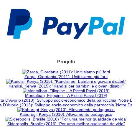
Progetti
Zarqa, Giordania (2011): Uniti siamo più forti
Kandisi, Kenya (2015): “Kandisi per bambini e giovani disabili”
Montalban, Filippine – A Piccoli Passi (2019)
 D’Avorio (2013): Sviluppo socio-economico della parrocchia ‘Notre 
Kaburugi, Kenya (2010): Allevamento pedagogico
Sideropolis, Brasile (2016) “Por uma melhor qualidade de vida”