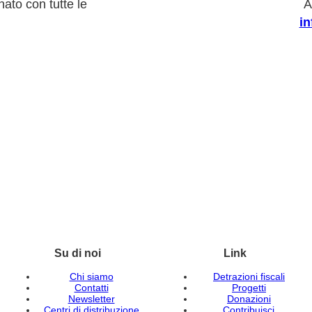
ato con tutte le
A
i
Su di noi
Link
Chi siamo
Detrazioni fiscali
Contatti
Progetti
Newsletter
Donazioni
Centri di distribuzione
Contribuisci