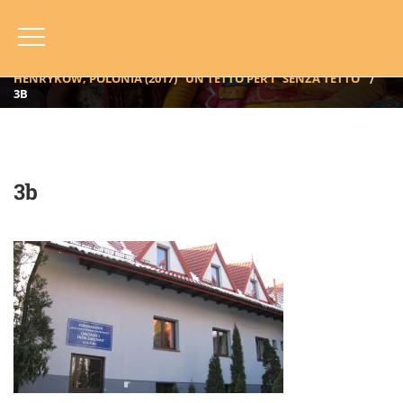
3b
HOME
BLOG
ANNO
2017
HENRYKÓW, POLONIA (2017) “UN TETTO PER I “SENZA TETTO”
3B
3b