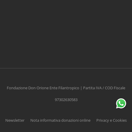
CONTRIBUISCI ANCHE T
Anche un piccolo aiuto può fare una grande
differenza
Fondazione Don Orione Ente Filantropico | Partita IVA / COD Fiscale
97302630583
Scopri come
Newsletter
Nota informativa donazioni online
Privacy e Cookies