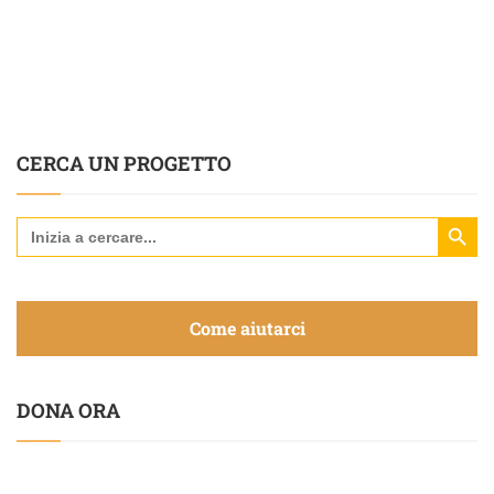
CERCA UN PROGETTO
Search Butt
Search
for:
Come aiutarci
DONA ORA