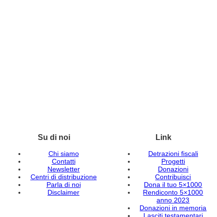
Su di noi
Link
Chi siamo
Detrazioni fiscali
Contatti
Progetti
Newsletter
Donazioni
Centri di distribuzione
Contribuisci
Parla di noi
Dona il tuo 5×1000
Disclaimer
Rendiconto 5×1000
anno 2023
Donazioni in memoria
Lasciti testamentari