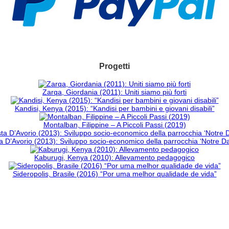
Progetti
Zarqa, Giordania (2011): Uniti siamo più forti
Kandisi, Kenya (2015): “Kandisi per bambini e giovani disabili”
Montalban, Filippine – A Piccoli Passi (2019)
 D’Avorio (2013): Sviluppo socio-economico della parrocchia ‘Notre 
Kaburugi, Kenya (2010): Allevamento pedagogico
Sideropolis, Brasile (2016) “Por uma melhor qualidade de vida”