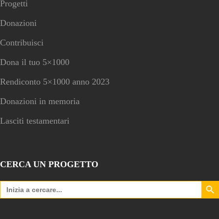
Progetti
Donazioni
Contribuisci
Dona il tuo 5×1000
Rendiconto 5×1000 anno 2023
Donazioni in memoria
Lasciti testamentari
CERCA UN PROGETTO
Search Bu
Search
for: