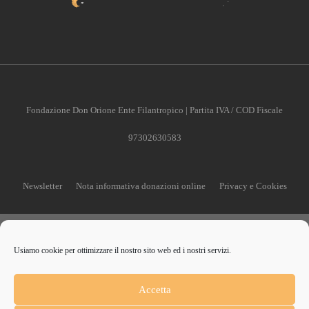
Fondazione Don Orione Ente Filantropico | Partita IVA / COD Fiscale
97302630583
Newsletter
Nota informativa donazioni online
Privacy e Cookies
Usiamo cookie per ottimizzare il nostro sito web ed i nostri servizi.
CONTRIBUISCI ANCHE T
Accetta