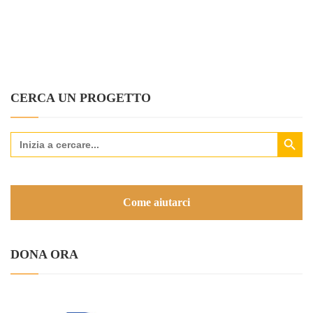
CERCA UN PROGETTO
Search Button
Search
for:
Come aiutarci
DONA ORA