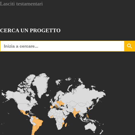
Lasciti testamentari
CERCA UN PROGETTO
Search Bu
Search
for: