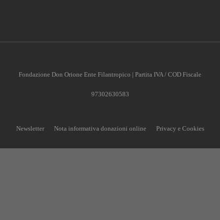
Fondazione Don Orione Ente Filantropico | Partita IVA / COD Fiscale
97302630583
Newsletter
Nota informativa donazioni online
Privacy e Cookies
CONTRIBUISCI ANCHE T
Anche un piccolo aiuto può fare una grande differenz