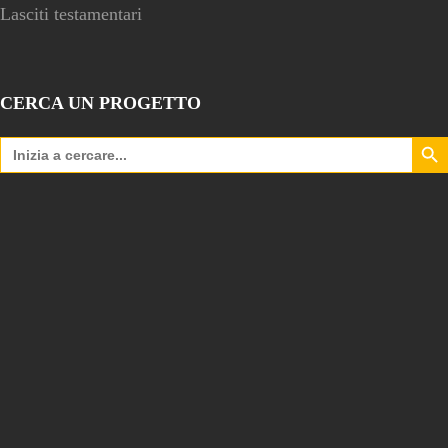
Lasciti testamentari
CERCA UN PROGETTO
Search Bu
Search
for: