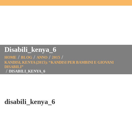
Disabili_kenya_6
HOME
BLOG
ANNO
2015
KANDISI, KENYA (2015): “KANDISI PER BAMBINI E GIOVANI
DISABILI”
DISABILI_KENYA_6
disabili_kenya_6