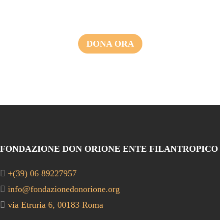
DONA ORA
FONDAZIONE DON ORIONE ENTE FILANTROPICO
+(39) 06 89227957
info@fondazionedonorione.org
via Etruria 6, 00183 Roma