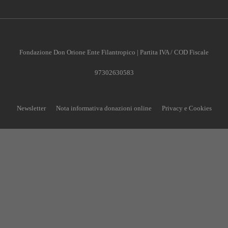
Fondazione Don Orione Ente Filantropico | Partita IVA / COD Fiscale
97302630583
Newsletter
Nota informativa donazioni online
Privacy e Cookies
CONTRIBUISCI ANCHE T
Anche un piccolo aiuto può fare una grande differenz