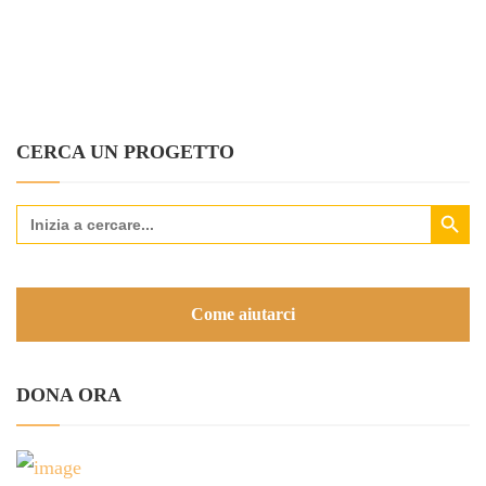
CERCA UN PROGETTO
Search Button
Search
for:
Come aiutarci
DONA ORA