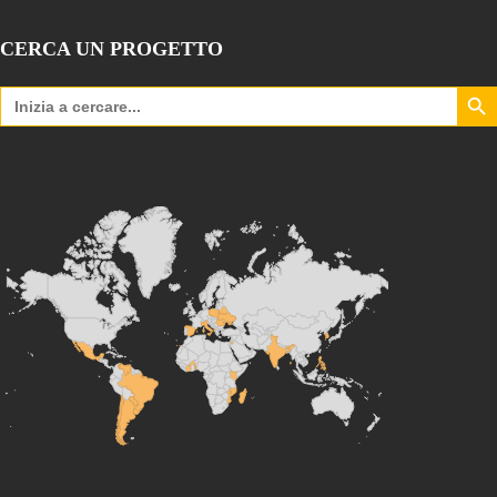
CERCA UN PROGETTO
Search Bu
Search
for: