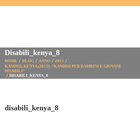
Disabili_kenya_8
HOME
BLOG
ANNO
2015
KANDISI, KENYA (2015): “KANDISI PER BAMBINI E GIOVANI
DISABILI”
DISABILI_KENYA_8
disabili_kenya_8