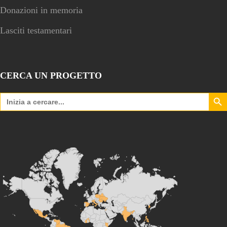
Donazioni in memoria
Lasciti testamentari
CERCA UN PROGETTO
Search Bu
Search
for: