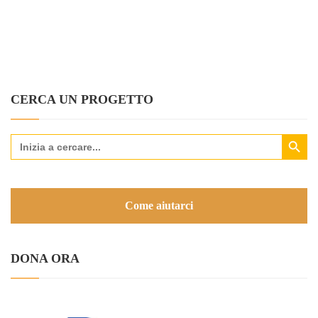
CERCA UN PROGETTO
Search Button
Search
for:
Come aiutarci
DONA ORA