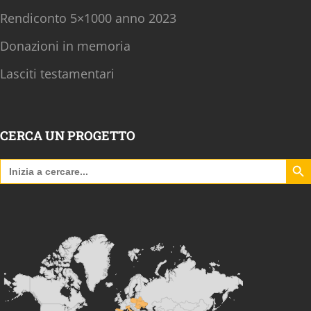
Rendiconto 5×1000 anno 2023
Donazioni in memoria
Lasciti testamentari
CERCA UN PROGETTO
Search B
Search
for: