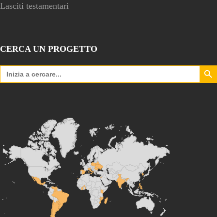
Lasciti testamentari
CERCA UN PROGETTO
Search Bu
Search
for: