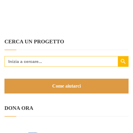
CERCA UN PROGETTO
Search Button
Search
for:
Come aiutarci
DONA ORA