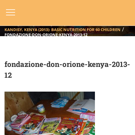
Fondazione-Don-Orione-Kenya-
2013-12
HOME
BLOG
ANNO
2013
KANDISY, KENYA (2013): BASIC NUTRITION FOR 60 CHILDREN
FONDAZIONE-DON-ORIONE-KENYA-2013-12
fondazione-don-orione-kenya-2013-
12