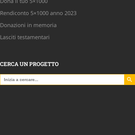
Dona il tuo 5×1000
Rendiconto 5×1000 anno 2023
Donazioni in memoria
Lasciti testamentari
CERCA UN PROGETTO
Search B
Search
for: