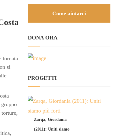
Come aiutarci
Costa
DONA ORA
è tornata
on si
lle
PROGETTI
Costa
i gruppo
 torture,
Zarqa, Giordania
(2011): Uniti siamo
itica,