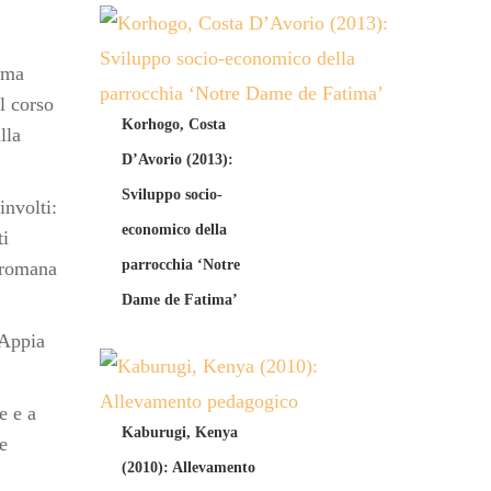
Roma
l corso
Korhogo, Costa
lla
D’Avorio (2013):
Sviluppo socio-
involti:
economico della
ti
parrocchia ‘Notre
à romana
Dame de Fatima’
 Appia
e e a
Kaburugi, Kenya
e
(2010): Allevamento