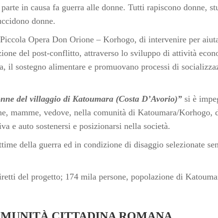
 parte in causa fa guerra alle donne. Tutti rapiscono donne, s
 uccidono donne.
, Piccola Opera Don Orione – Korhogo, di intervenire per aiuta
one del post-conflitto, attraverso lo sviluppo di attività eco
a, il sostegno alimentare e promuovano processi di socializza
nne del villaggio di Katoumara (Costa D’Avorio)”
si è impe
donne, mamme, vedove, nella comunità di Katoumara/Korhogo, 
tiva e auto sostenersi e posizionarsi nella società.
time della guerra ed in condizione di disaggio selezionate se
 diretti del progetto; 174 mila persone, popolazione di Katouma
MUNITÀ CITTADINA ROMANA