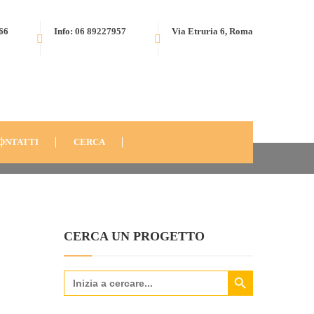
566
Info: 06 89227957
Via Etruria 6, Roma
ONTATTI
CERCA
CERCA UN PROGETTO
Search Button
Search
for: