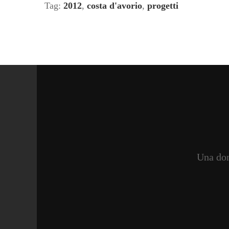
Tag:
2012
,
costa d'avorio
,
progetti
Una don