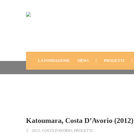
HOME
BLOG
ANNO
2012
KATOUMARA, COSTA D’AV
LA FONDAZIONE
NEWS
PROGETTI
Katoumara, Costa D’Avorio (2012)
2012
,
COSTA D'AVORIO
,
PROGETTI