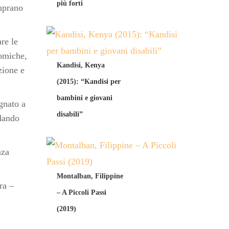
più forti
tuprano
re le
nomiche,
Kandisi, Kenya
zione e
(2015): “Kandisi per
bambini e giovani
gnato a
disabili”
dando
nza
Montalban, Filippine
ra –
– A Piccoli Passi
(2019)