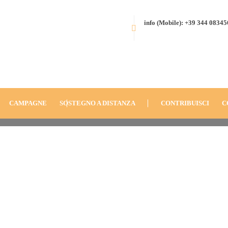
info (Mobile): +39 344 0834
ORIO (2012)
CAMPAGNE
SOSTEGNO A DISTANZA
CONTRIBUISCI
C