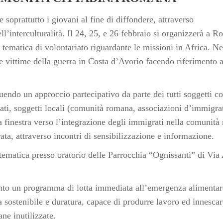
 soprattutto i giovani al fine di diffondere, attraverso
dell’interculturalità. Il 24, 25, e 26 febbraio si organizzerà a 
tematica di volontariato riguardante le missioni in Africa. Ne
e vittime della guerra in Costa d’Avorio facendo riferimento a
endo un approccio partecipativo da parte dei tutti soggetti co
ivati, soggetti locali (comunità romana, associazioni d’immigra
na finestra verso l’integrazione degli immigrati nella comunit
ta, attraverso incontri di sensibilizzazione e informazione.
sa tematica presso oratorio delle Parrocchia “Ognissanti” di Via
ento un programma di lotta immediata all’emergenza alimentar
sostenibile e duratura, capace di produrre lavoro ed innescar
ne inutilizzate.