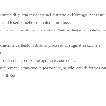
ittime di guerra residente nel distretto di Korhogo, per restitu
e ad inserirsi nelle comunità di origine.
di forme cooperativistiche volte all’autosostentamento delle be
munità
, invertendo il diffuso processo di stigmatizzazione e
a
ocali nella produzione agraria e zootecnica;
tà romana attraverso le parrocchie, scuole, enti di formazion
ione di Roma.