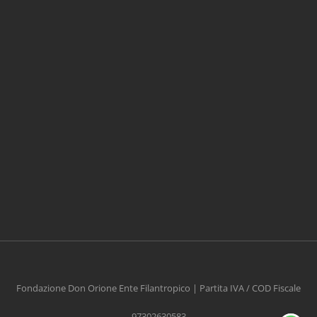
CONTRIBUISCI ANCHE T
Anche un piccolo aiuto può fare una grande
differenza
Fondazione Don Orione Ente Filantropico | Partita IVA / COD Fiscale
97302630583