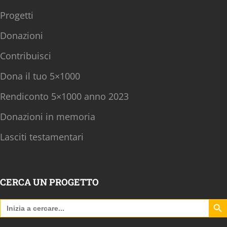
Progetti
Donazioni
Contribuisci
Dona il tuo 5×1000
Rendiconto 5×1000 anno 2023
Donazioni in memoria
Lasciti testamentari
CERCA UN PROGETTO
Search B
Search
for: