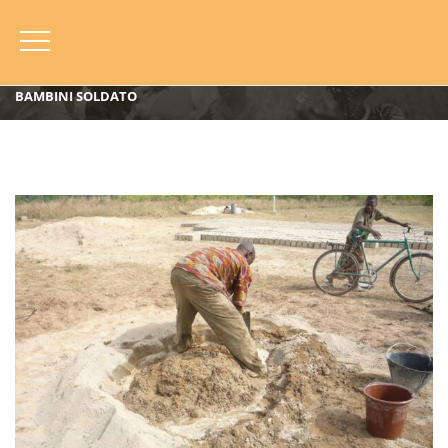
HOME
BLOG
ANNO
2009
KORHOGO, COSTA D’AVORIO (2009): PROGETTO DI
REINSERIMENTO NELLA COMUNITÀ DI KORHOGO DEGLI EX
BAMBINI SOLDATO