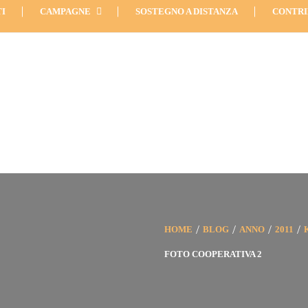
info (Mobile): +39 344 0834
I
CAMPAGNE
SOSTEGNO A DISTANZA
CONTRI
HOME
BLOG
ANNO
2011
FOTO COOPERATIVA 2