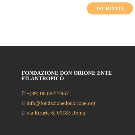
ISCRIVITI
FONDAZIONE DON ORIONE ENTE
FILANTROPICO
+(39) 06 89227957
info@fondazionedonorione.org
via Etruria 6, 00183 Roma