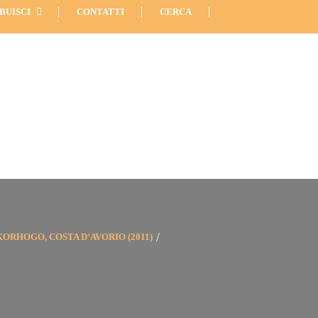
566
Info: 06 89227957
Via Etruria 6, Roma
BUISCI
CONTATTI
CERCA
KORHOGO, COSTA D’AVORIO (2011)