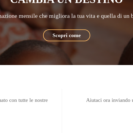
azione mensile che migliora la tua vita e quella di un
Scopri come
ato con tutte le nostre
Aiutaci ora inviando