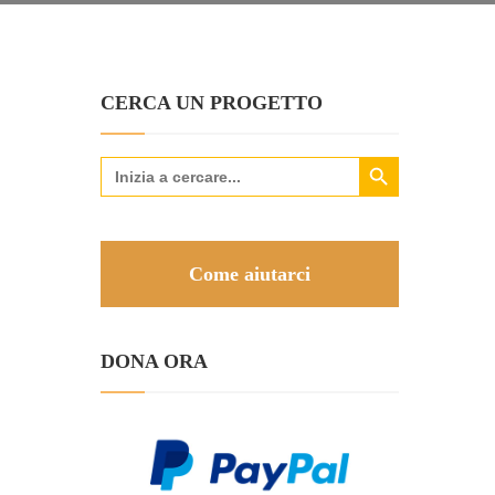
CERCA UN PROGETTO
Search Button
Search
for:
Come aiutarci
DONA ORA