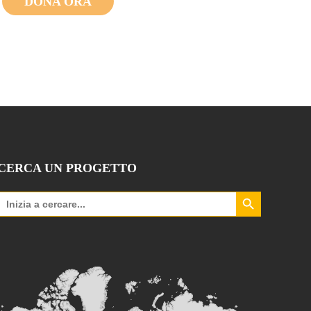
DONA ORA
CERCA UN PROGETTO
Search Button
Search
for: