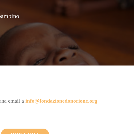
 bambino
 una email a
info@fondazionedonorione.org