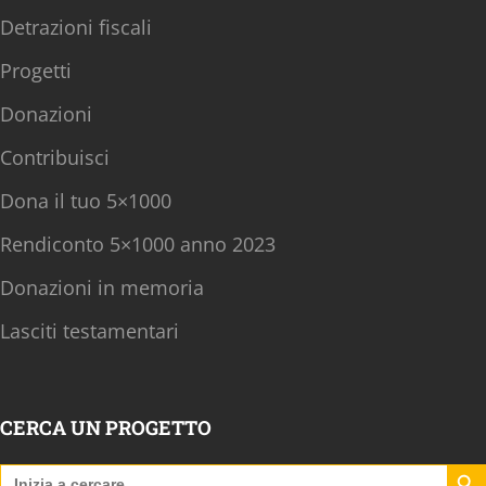
Detrazioni fiscali
Progetti
Donazioni
Contribuisci
Dona il tuo 5×1000
Rendiconto 5×1000 anno 2023
Donazioni in memoria
Lasciti testamentari
CERCA UN PROGETTO
Search B
Search