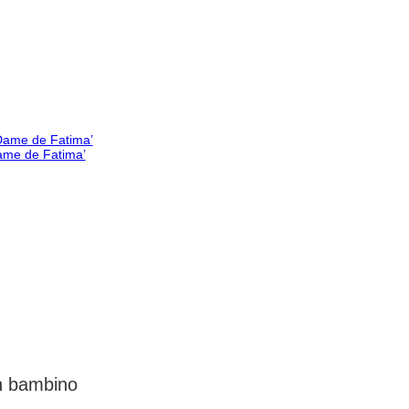
Dame de Fatima’
un bambino