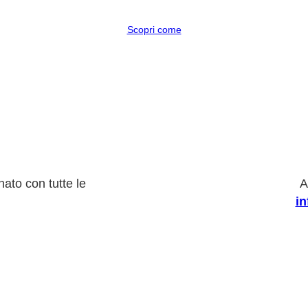
Scopri come
ato con tutte le
A
i