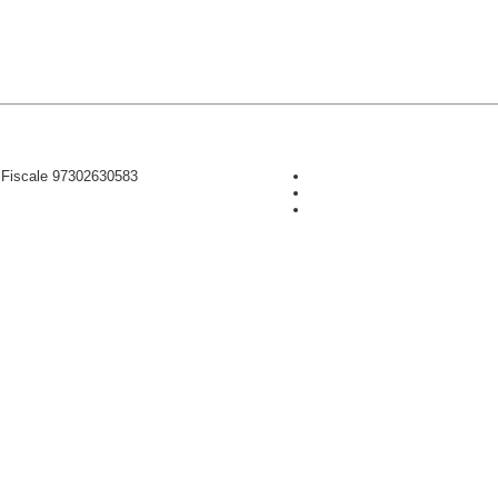
D Fiscale 97302630583
CONTRIBUISCI ANCHE T