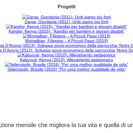
Progetti
Zarqa, Giordania (2011): Uniti siamo più forti
Kandisi, Kenya (2015): “Kandisi per bambini e giovani disabili”
Montalban, Filippine – A Piccoli Passi (2019)
 D’Avorio (2013): Sviluppo socio-economico della parrocchia ‘Notre 
Kaburugi, Kenya (2010): Allevamento pedagogico
Sideropolis, Brasile (2016) “Por uma melhor qualidade de vida”
CAMBIA UN DESTINO
ione mensile che migliora la tua vita e quella di 