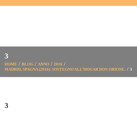
3
HOME
BLOG
ANNO
2016
MADRID, SPAGNA (2016): SOSTEGNO ALL’HOGAR DON ORIONE.
3
3