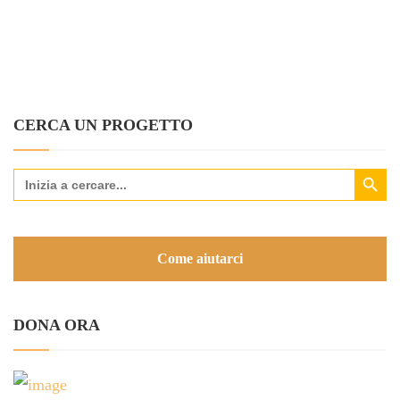
CERCA UN PROGETTO
Search Button
Search
for:
Come aiutarci
DONA ORA