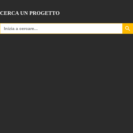
CERCA UN PROGETTO
Search Bu
Search
for: