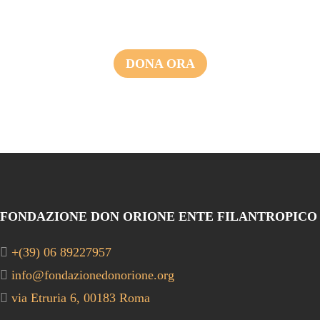
DONA ORA
FONDAZIONE DON ORIONE ENTE FILANTROPICO
+(39) 06 89227957
info@fondazionedonorione.org
via Etruria 6, 00183 Roma