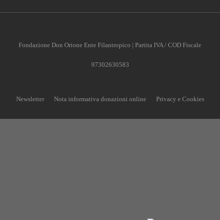
Fondazione Don Orione Ente Filantropico | Partita IVA / COD Fiscale
97302630583
Newsletter
Nota informativa donazioni online
Privacy e Cookies
CONTRIBUISCI ANCHE T
Anche un piccolo aiuto può fare una grande differenza