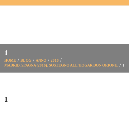
1
HOME
BLOG
ANNO
2016
MADRID, SPAGNA (2016): SOSTEGNO ALL’HOGAR DON ORIONE.
1
1