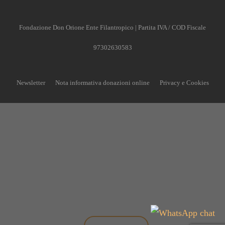
Fondazione Don Orione Ente Filantropico | Partita IVA / COD Fiscale
97302630583
Newsletter
Nota informativa donazioni online
Privacy e Cookies
CONTRIBUISCI ANCHE T
Anche un piccolo aiuto può fare una grande differenz