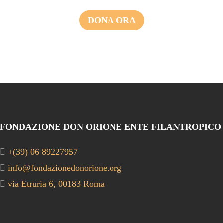
DONA ORA
FONDAZIONE DON ORIONE ENTE FILANTROPICO
+(39) 06 89227957
info@fondazionedonorione.org
via Etruria 6, 00183 Roma