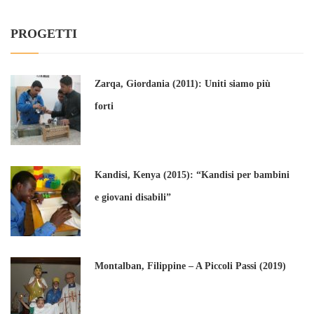
PROGETTI
Zarqa, Giordania (2011): Uniti siamo più
forti
Kandisi, Kenya (2015): “Kandisi per bambini
e giovani disabili”
Montalban, Filippine – A Piccoli Passi (2019)