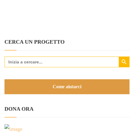
CERCA UN PROGETTO
Search Button
Search
for:
Come aiutarci
DONA ORA