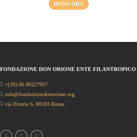
DONA ORA
FONDAZIONE DON ORIONE ENTE FILANTROPICO
+(39) 06 89227957
info@fondazionedonorione.org
via Etruria 6, 00183 Roma