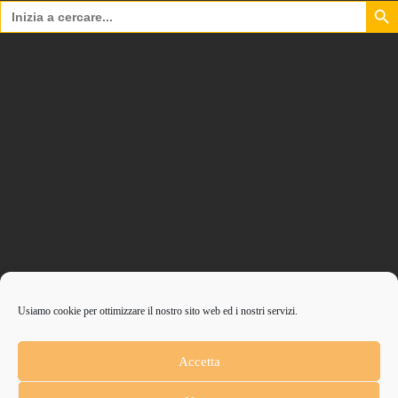
Search Bu
Search
for:
Usiamo cookie per ottimizzare il nostro sito web ed i nostri servizi.
CONTRIBUISCI ANCHE T
Accetta
Anche un piccolo aiuto può fare una grande differenza