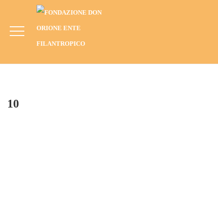
10
HOME
BLOG
ANNO
2016
MADRID, SPAGNA (2016): SOSTEGNO ALL’HOGAR DON ORIONE.
10
10