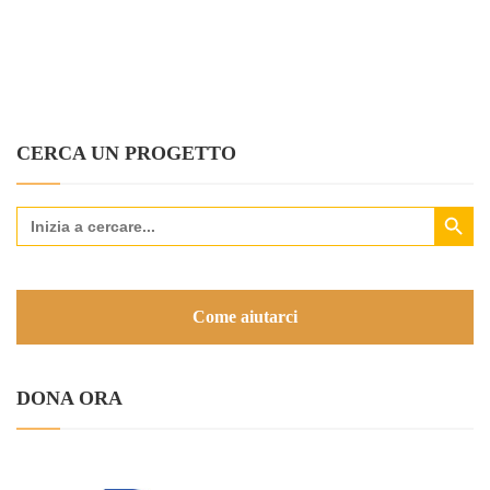
CERCA UN PROGETTO
Search Button
Search
for:
Come aiutarci
DONA ORA