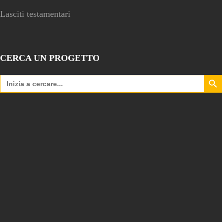
Lasciti testamentari
CERCA UN PROGETTO
Search Bu
Search
for: