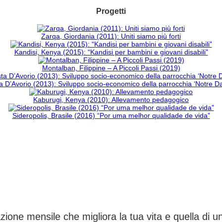
Progetti
Zarqa, Giordania (2011): Uniti siamo più forti
Kandisi, Kenya (2015): “Kandisi per bambini e giovani disabili”
Montalban, Filippine – A Piccoli Passi (2019)
 D’Avorio (2013): Sviluppo socio-economico della parrocchia ‘Notre 
Kaburugi, Kenya (2010): Allevamento pedagogico
Sideropolis, Brasile (2016) “Por uma melhor qualidade de vida”
CAMBIA UN DESTINO
ione mensile che migliora la tua vita e quella di 