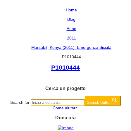
Home
Blog
Anno
2011
Marsabit, Kenya (2011): Emergenza Siccità
P1010444
P1010444
Cerca un progetto
Search for:
Search Button
Come aiutarci
Dona ora