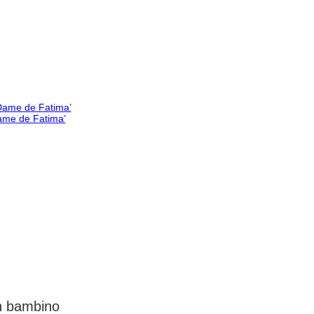
Dame de Fatima’
un bambino