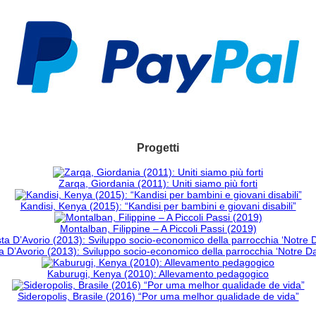
Progetti
Zarqa, Giordania (2011): Uniti siamo più forti
Kandisi, Kenya (2015): “Kandisi per bambini e giovani disabili”
Montalban, Filippine – A Piccoli Passi (2019)
 D’Avorio (2013): Sviluppo socio-economico della parrocchia ‘Notre 
Kaburugi, Kenya (2010): Allevamento pedagogico
Sideropolis, Brasile (2016) “Por uma melhor qualidade de vida”