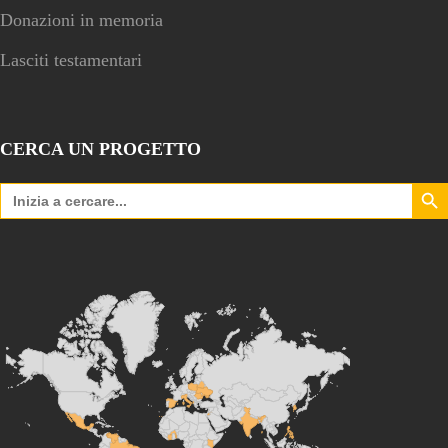
Donazioni in memoria
Lasciti testamentari
CERCA UN PROGETTO
Search Bu
Search
for: