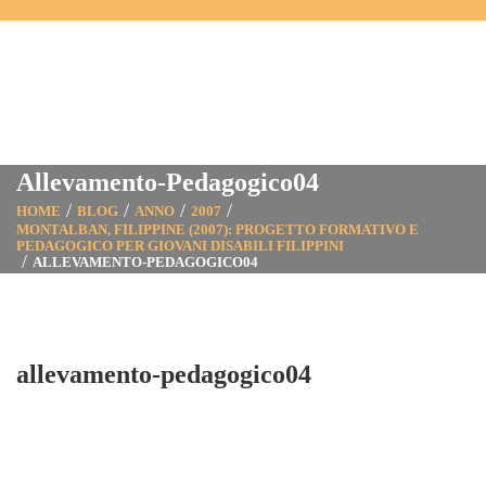
Allevamento-Pedagogico04
HOME
BLOG
ANNO
2007
MONTALBAN, FILIPPINE (2007): PROGETTO FORMATIVO E
PEDAGOGICO PER GIOVANI DISABILI FILIPPINI
ALLEVAMENTO-PEDAGOGICO04
allevamento-pedagogico04