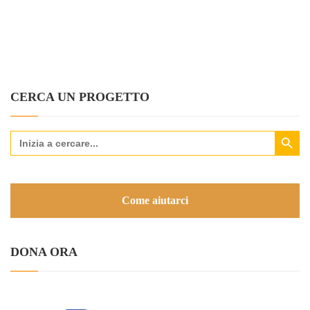
CERCA UN PROGETTO
Search Button
Search
for:
Come aiutarci
DONA ORA