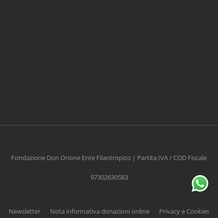
CONTRIBUISCI ANCHE T
Anche un piccolo aiuto può fare una grande
differenza
Fondazione Don Orione Ente Filantropico | Partita IVA / COD Fiscale
97302630583
Scopri come
Newsletter
Nota informativa donazioni online
Privacy e Cookies