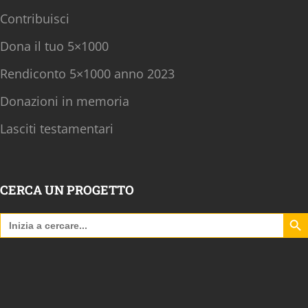
Contribuisci
Dona il tuo 5×1000
Rendiconto 5×1000 anno 2023
Donazioni in memoria
Lasciti testamentari
CERCA UN PROGETTO
Search B
Search
for: