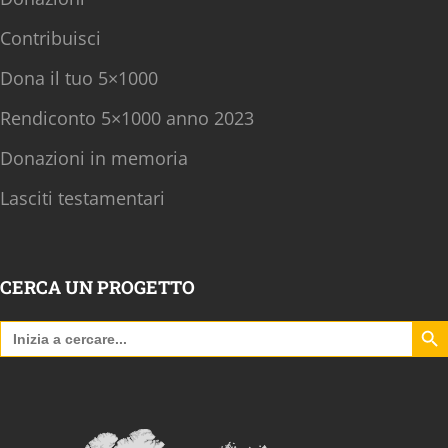
Contribuisci
Dona il tuo 5×1000
Rendiconto 5×1000 anno 2023
Donazioni in memoria
Lasciti testamentari
CERCA UN PROGETTO
Search B
Search
for: