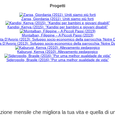
Progetti
Zarqa, Giordania (2011): Uniti siamo più forti
Kandisi, Kenya (2015): “Kandisi per bambini e giovani disabili”
Montalban, Filippine – A Piccoli Passi (2019)
 D’Avorio (2013): Sviluppo socio-economico della parrocchia ‘Notre 
Kaburugi, Kenya (2010): Allevamento pedagogico
Sideropolis, Brasile (2016) “Por uma melhor qualidade de vida”
CAMBIA UN DESTINO
ione mensile che migliora la tua vita e quella di 