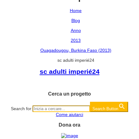
Home
Blog
Anno
2013
Ouagadougou, Burkina Faso (2013)
sc adulti imperié24
sc adulti imperié24
Cerca un progetto
Search for:
Search Button
Come aiutarci
Dona ora