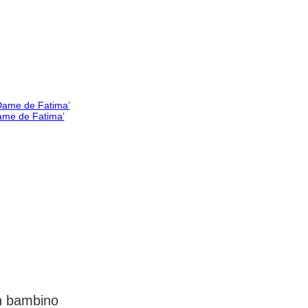
Dame de Fatima’
un bambino