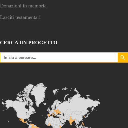
Donazioni in memoria
Lasciti testamentari
CERCA UN PROGETTO
Search Bu
Search
for: