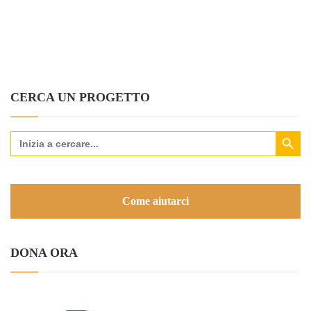
CERCA UN PROGETTO
Search Button
Search
for:
Come aiutarci
DONA ORA