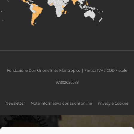
Fondazione Don Orione Ente Filantropico | Partita IVA / COD Fiscale
97302630583
Newsletter
Nota informativa donazioni online
Privacy e Cookies