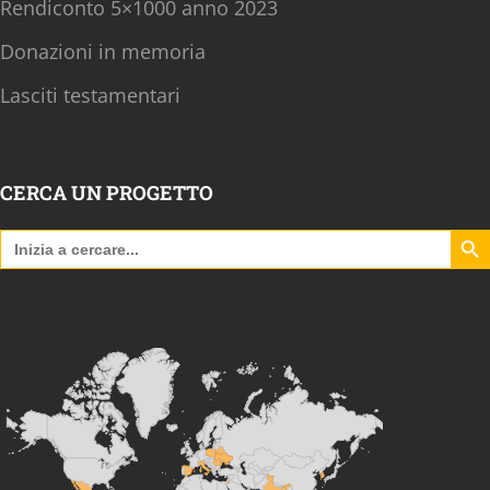
Rendiconto 5×1000 anno 2023
Donazioni in memoria
Lasciti testamentari
CERCA UN PROGETTO
Search B
Search
for: