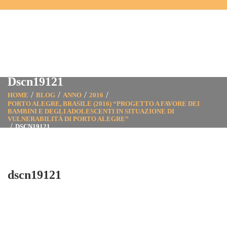
Dscn19121
HOME
BLOG
ANNO
2016
PORTO ALEGRE, BRASILE (2016) “PROGETTO A FAVORE DEI
BAMBINI E DEGLI ADOLESCENTI IN SITUAZIONE DI
VULNERABILITÀ DI PORTO ALEGRE”
DSCN19121
dscn19121