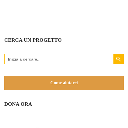
CERCA UN PROGETTO
Search Button
Search
for:
Come aiutarci
DONA ORA