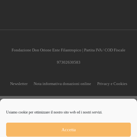
Fondazione Don Orione Ente Filantropico | Partita IVA / COD Fiscale
97302630583
Newsletter
Nota informativa donazioni online
Privacy e Cookies
Usiamo cookie per ottimizzare il nostro sito web ed i nostri servizi.
CONTRIBUISCI ANCHE T
Accetta