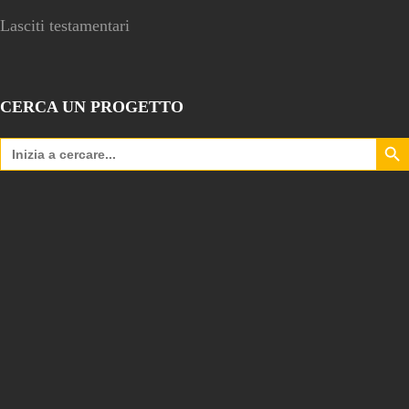
Lasciti testamentari
CERCA UN PROGETTO
Search Bu
Search
for: