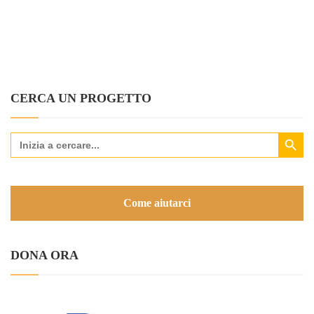
CERCA UN PROGETTO
Search Button
Search
for:
Come aiutarci
DONA ORA