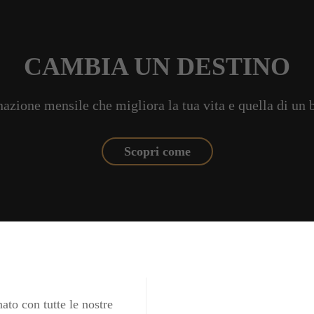
CAMBIA UN DESTINO
azione mensile che migliora la tua vita e quella di un
Scopri come
ato con tutte le nostre