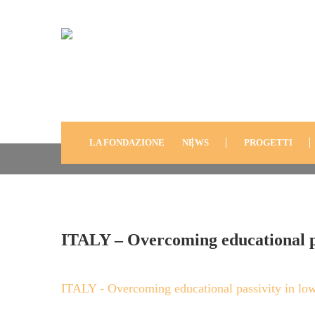
ITALY – Overcoming E
Passivity In Lowskill
LA FONDAZIONE
NEWS
PROGETTI
ITALY – Overcoming educational pa
ITALY - Overcoming educational passivity in lo