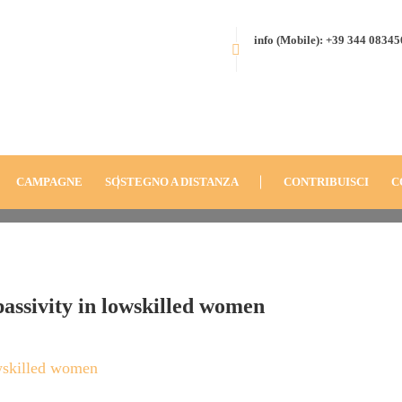
info (Mobile): +39 344 0834
ducational
HOME
BLOG
ANNO
2021
ed Women
PROGETTO CITY WOMEN, COUN
ITALY – OVERCOMING EDUCATI
CAMPAGNE
SOSTEGNO A DISTANZA
CONTRIBUISCI
C
ssivity in lowskilled women
wskilled women