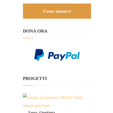
Come aiutarci
DONA ORA
PROGETTI
Zarqa, Giordania