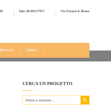
566
Info: 06 89227957
Via Etruria 6, Roma
TRY WOMEN – RISULTATI
ONAL PASSIVITY IN LOWSKILLED WOMEN
ONTATTI
CERCA
CERCA UN PROGETTO
Search Button
Search
for: